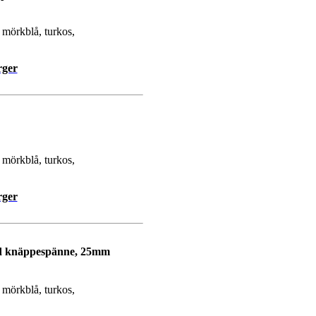
, mörkblå, turkos,
rger
, mörkblå, turkos,
rger
ed knäppespänne, 25mm
, mörkblå, turkos,